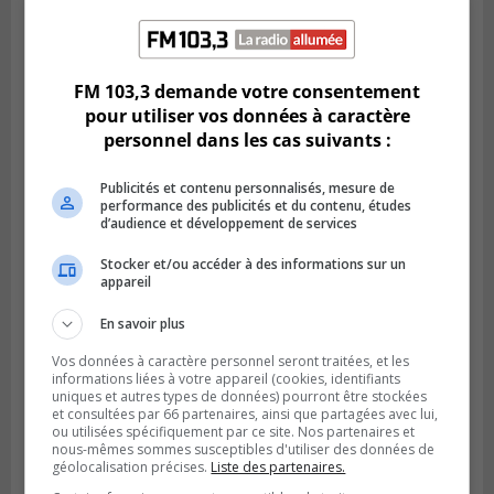
Publié le 29 juillet 2026 à 10h47
Des travaux de marquage de nuit
entraînent des entraves sur la Rive-Sud
FM 103,3 demande votre consentement
pour utiliser vos données à caractère
personnel dans les cas suivants :
Publicités et contenu personnalisés, mesure de
performance des publicités et du contenu, études
d’audience et développement de services
Stocker et/ou accéder à des informations sur un
appareil
En savoir plus
Vos données à caractère personnel seront traitées, et les
informations liées à votre appareil (cookies, identifiants
VIEUX-LONGUEUIL
uniques et autres types de données) pourront être stockées
Publié le 28 juillet 2026 à 07h44
et consultées par 66 partenaires, ainsi que partagées avec lui,
La Tablée des chefs obtient un appui
ou utilisées spécifiquement par ce site. Nos partenaires et
financier pour poursuivre sa mission
nous-mêmes sommes susceptibles d'utiliser des données de
géolocalisation précises.
Liste des partenaires.