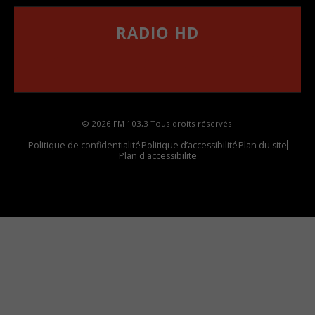
RADIO HD
••••••••••••••••••
Comment synthoniser la fréquence HD dans
votre voiture
© 2026 FM 103,3 Tous droits réservés.
Politique de confidentialité
Politique d’accessibilité
Plan du site
Plan d'accessibilite