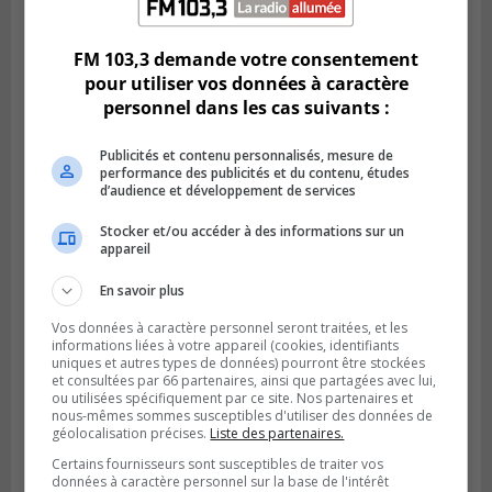
Publié le 6 août 2026 à 11h58
Des jeunes ciblent la Montérégie pour
le Défi écrou de roue
FM 103,3 demande votre consentement
pour utiliser vos données à caractère
personnel dans les cas suivants :
Publicités et contenu personnalisés, mesure de
performance des publicités et du contenu, études
d’audience et développement de services
Stocker et/ou accéder à des informations sur un
appareil
En savoir plus
Vos données à caractère personnel seront traitées, et les
Publié le 6 août 2026 à 05h39
informations liées à votre appareil (cookies, identifiants
La grenade du camping du lac Cristal était
uniques et autres types de données) pourront être stockées
inoffensive
et consultées par 66 partenaires, ainsi que partagées avec lui,
ou utilisées spécifiquement par ce site. Nos partenaires et
nous-mêmes sommes susceptibles d'utiliser des données de
géolocalisation précises.
Liste des partenaires.
Certains fournisseurs sont susceptibles de traiter vos
données à caractère personnel sur la base de l'intérêt