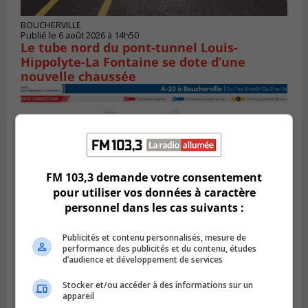
BOUCHERVILLE
Publié le 6 août 2026 à 14h50
Le tube nord du pont-tunnel Louis-
Hippolyte-La Fontaine se dote d’une
nouvelle chaussée
FM 103,3 demande votre consentement
pour utiliser vos données à caractère
personnel dans les cas suivants :
Publicités et contenu personnalisés, mesure de
performance des publicités et du contenu, études
d’audience et développement de services
BOUCHERVILLE
Publié le 5 août 2026 à 15h25
Le MTMD annonce des fermetures sur
Stocker et/ou accéder à des informations sur un
l’autoroute 20 à Boucherville
appareil