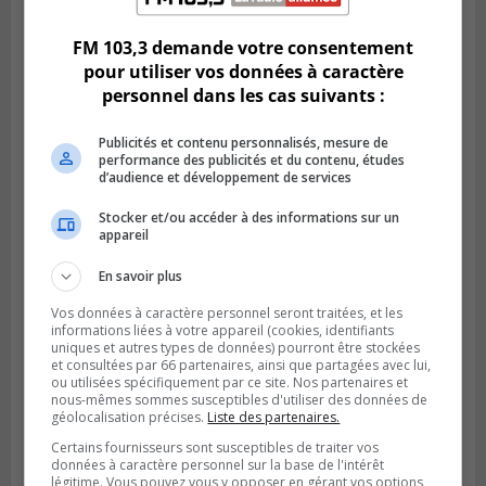
pour l’Agglomération
FM 103,3 demande votre consentement
pour utiliser vos données à caractère
personnel dans les cas suivants :
Publicités et contenu personnalisés, mesure de
performance des publicités et du contenu, études
d’audience et développement de services
Stocker et/ou accéder à des informations sur un
appareil
En savoir plus
Publié le 6 juillet 2026 à 09h33
Vos données à caractère personnel seront traitées, et les
Longueuil conclue un contrat pour
informations liées à votre appareil (cookies, identifiants
uniques et autres types de données) pourront être stockées
valoriser des cendres d’incinération
et consultées par 66 partenaires, ainsi que partagées avec lui,
ou utilisées spécifiquement par ce site. Nos partenaires et
nous-mêmes sommes susceptibles d'utiliser des données de
géolocalisation précises.
Liste des partenaires.
Certains fournisseurs sont susceptibles de traiter vos
données à caractère personnel sur la base de l'intérêt
légitime. Vous pouvez vous y opposer en gérant vos options