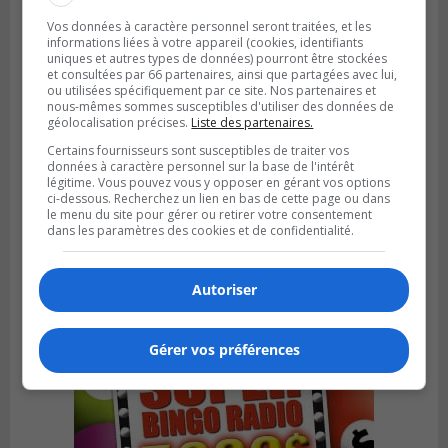
Vos données à caractère personnel seront traitées, et les
informations liées à votre appareil (cookies, identifiants
uniques et autres types de données) pourront être stockées
et consultées par 66 partenaires, ainsi que partagées avec lui,
ou utilisées spécifiquement par ce site. Nos partenaires et
nous-mêmes sommes susceptibles d'utiliser des données de
géolocalisation précises.
Liste des partenaires.
Certains fournisseurs sont susceptibles de traiter vos
données à caractère personnel sur la base de l'intérêt
légitime. Vous pouvez vous y opposer en gérant vos options
ci-dessous. Recherchez un lien en bas de cette page ou dans
Publié le 6 juillet 2026 à 09h33
le menu du site pour gérer ou retirer votre consentement
Longueuil conclue un contrat pour
dans les paramètres des cookies et de confidentialité.
valoriser des cendres d’incinération
Autoriser
Gérer vos préférences