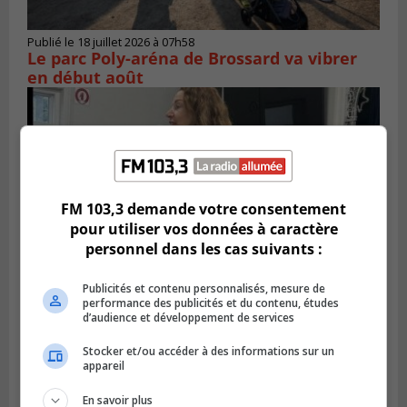
Publié le 18 juillet 2026 à 07h58
Le parc Poly-aréna de Brossard va vibrer
en début août
FM 103,3 demande votre consentement
pour utiliser vos données à caractère
personnel dans les cas suivants :
Publicités et contenu personnalisés, mesure de
performance des publicités et du contenu, études
d’audience et développement de services
Publié le 6 juillet 2026 à 11h18
Climat Québec dévoile deux candidats
Stocker et/ou accéder à des informations sur un
pour l’Agglomération
appareil
En savoir plus