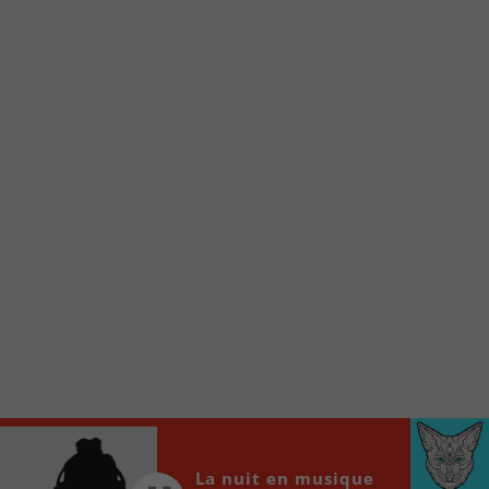
Voici la procédure ;)
À partir de votre téléphone, allez sur le site
internet de la Radio allumée au
www.fm1033.ca
Ensuite cliquez sur l’icône situé au bas de
votre écran
(celui qui représente un carré incluant une
flèche dirigé vers le haut)
Cliquez maintenant sur l’option Ajouter sur
l’écran d’accueil et vous verrez apparaître le
logo du FM 103,3
Faites Enregistrer en haut à droite.
Et voilà! Toutes les infos et l’écoute de votre radio
locale vous sont maintenant accessibles en un clic!
Audio
00:00
00:00
La nuit en musique
Player