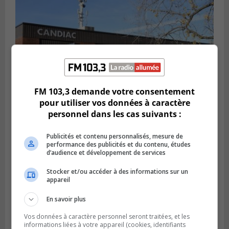
FM 103,3 demande votre consentement
pour utiliser vos données à caractère
personnel dans les cas suivants :
CANDIAC
Publié le 27 juillet 2026 à 14h40
Publicités et contenu personnalisés, mesure de
Candiac propulse sa transition verte
performance des publicités et du contenu, études
d’audience et développement de services
Stocker et/ou accéder à des informations sur un
appareil
En savoir plus
Vos données à caractère personnel seront traitées, et les
informations liées à votre appareil (cookies, identifiants