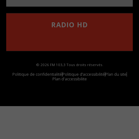
RADIO HD
••••••••••••••••••
Comment synthoniser la fréquence HD dans
votre voiture
© 2026 FM 103,3 Tous droits réservés.
Politique de confidentialité
Politique d’accessibilité
Plan du site
Plan d'accessibilite