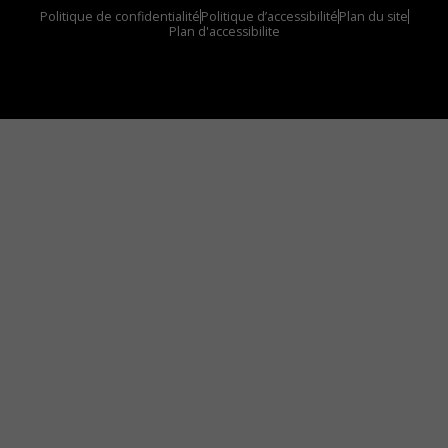
Politique de confidentialité
Politique d’accessibilité
Plan du site
Plan d'accessibilite
Comment installer notre vignette sur votre
appareil mobile
Vous avez envie d’écouter le FM 103,3 ou notre