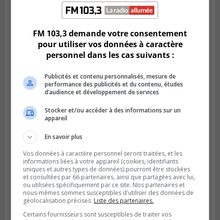
LONGUEUIL
Publié le 6 août 2026 à 11h58
Des jeunes ciblent la Montérégie pour
le Défi écrou de roue
FM 103,3 demande votre consentement
pour utiliser vos données à caractère
personnel dans les cas suivants :
Publicités et contenu personnalisés, mesure de
performance des publicités et du contenu, études
d’audience et développement de services
Stocker et/ou accéder à des informations sur un
appareil
En savoir plus
Vos données à caractère personnel seront traitées, et les
informations liées à votre appareil (cookies, identifiants
Publié le 6 août 2026 à 05h39
uniques et autres types de données) pourront être stockées
La grenade du camping du lac Cristal était
et consultées par 66 partenaires, ainsi que partagées avec lui,
inoffensive
ou utilisées spécifiquement par ce site. Nos partenaires et
nous-mêmes sommes susceptibles d'utiliser des données de
géolocalisation précises.
Liste des partenaires.
Certains fournisseurs sont susceptibles de traiter vos