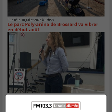
Publié le 18 juillet 2026 à 07h58
Le parc Poly-aréna de Brossard va vibrer
en début août
Publié le 6 juillet 2026 à 11h18
Climat Québec dévoile deux candidats
pour l’Agglomération