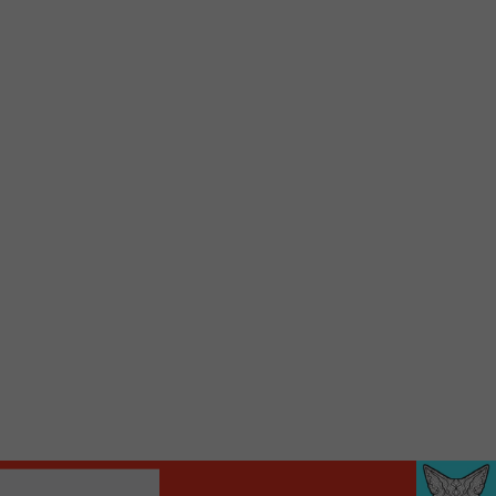
d’accueil rapidement.
Voici la procédure ;)
À partir de votre téléphone, allez sur le site
internet de la Radio allumée au
www.fm1033.ca
Ensuite cliquez sur l’icône situé au bas de
votre écran
(celui qui représente un carré incluant une
flèche dirigé vers le haut)
Cliquez maintenant sur l’option Ajouter sur
l’écran d’accueil et vous verrez apparaître le
logo du FM 103,3
Faites Enregistrer en haut à droite.
Et voilà! Toutes les infos et l’écoute de votre radio
locale vous sont maintenant accessibles en un clic!