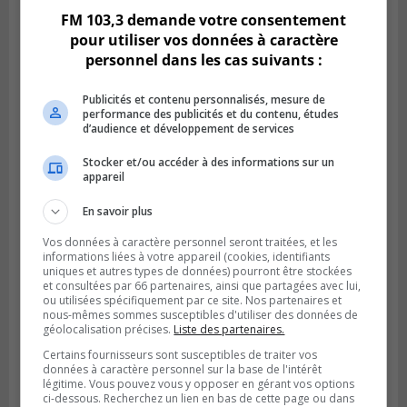
FM 103,3 demande votre consentement
pour utiliser vos données à caractère
personnel dans les cas suivants :
Publicités et contenu personnalisés, mesure de
performance des publicités et du contenu, études
d’audience et développement de services
Stocker et/ou accéder à des informations sur un
appareil
En savoir plus
Publié le 6 juillet 2026 à 09h33
Longueuil conclue un contrat pour
Vos données à caractère personnel seront traitées, et les
valoriser des cendres d’incinération
informations liées à votre appareil (cookies, identifiants
uniques et autres types de données) pourront être stockées
et consultées par 66 partenaires, ainsi que partagées avec lui,
ou utilisées spécifiquement par ce site. Nos partenaires et
nous-mêmes sommes susceptibles d'utiliser des données de
géolocalisation précises.
Liste des partenaires.
Certains fournisseurs sont susceptibles de traiter vos
données à caractère personnel sur la base de l'intérêt
légitime. Vous pouvez vous y opposer en gérant vos options
ci-dessous. Recherchez un lien en bas de cette page ou dans