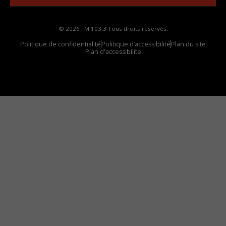
© 2026 FM 103,3 Tous droits réservés.
Politique de confidentialité
Politique d’accessibilité
Plan du site
Plan d'accessibilite
Comment installer notre vignette sur votre
appareil mobile