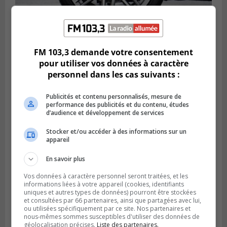
LONGUEUIL
Publié le 6 août 2026 à 11h58
FM 103,3 demande votre consentement
Des jeunes ciblent la Montérégie pour
pour utiliser vos données à caractère
le Défi écrou de roue
personnel dans les cas suivants :
Publicités et contenu personnalisés, mesure de
performance des publicités et du contenu, études
d’audience et développement de services
Stocker et/ou accéder à des informations sur un
appareil
En savoir plus
Vos données à caractère personnel seront traitées, et les
informations liées à votre appareil (cookies, identifiants
uniques et autres types de données) pourront être stockées
et consultées par 66 partenaires, ainsi que partagées avec lui,
Publié le 6 août 2026 à 05h39
ou utilisées spécifiquement par ce site. Nos partenaires et
La grenade du camping du lac Cristal était
nous-mêmes sommes susceptibles d'utiliser des données de
inoffensive
géolocalisation précises.
Liste des partenaires.