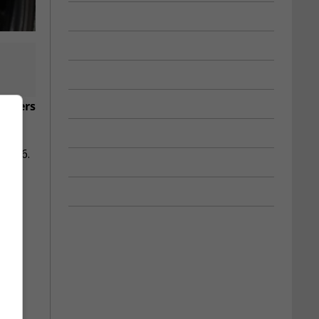
it vers
a 116.
.