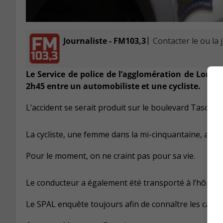
|
Journaliste - FM103,3
Contacter le ou la 
Le Service de police de l’agglomération de Longue
2h45 entre un automobiliste et une cycliste.
L’accident se serait produit sur le boulevard Tascher
La cycliste, une femme dans la mi-cinquantaine, a été
Pour le moment, on ne craint pas pour sa vie.
Le conducteur a également été transporté à l’hôpital
Le SPAL enquête toujours afin de connaître les causes