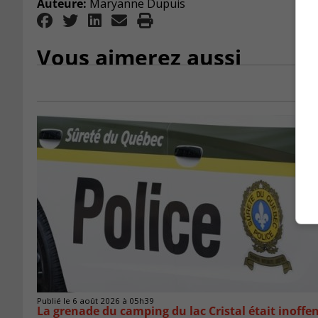
Auteure:
Maryanne Dupuis
Vous aimerez aussi
Publié le 6 août 2026 à 05h39
La grenade du camping du lac Cristal était inoffe