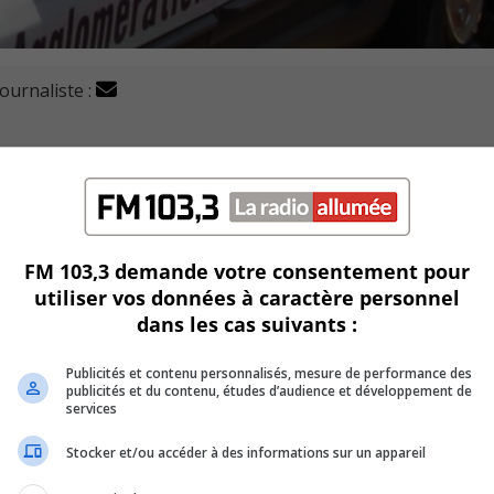
journaliste :
uil (SPAL) rapporte qu’une collision a eu lieue cette nu
eau en direction est, près de l’embranchement du viaduc de l
FM 103,3 demande votre consentement pour
utiliser vos données à caractère personnel
 transportée à l’hôpital en raison de ses blessures sérieuses
dans les cas suivants :
Publicités et contenu personnalisés, mesure de performance des
publicités et du contenu, études d’audience et développement de
. L’homme dans la cinquantaine aurait subi un choc nerveux.
services
 exactes de l’accident.
Stocker et/ou accéder à des informations sur un appareil