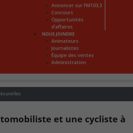
Annoncer sur FM103,3
Concours
Opportunités
d’affaires
NOUS JOINDRE
Animateurs
Journalistes
Équipe des ventes
Administration
Nouvelles
omobiliste et une cycliste à