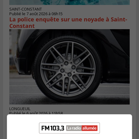
SAINT-CONSTANT
Publié le 7 août 2026 à 06h15
La police enquête sur une noyade à Saint-
Constant
LONGUEUIL
Publié le 6 août 2026 à 11h58
Des jeunes ciblent la Montérégie pour
le Défi écrou de roue