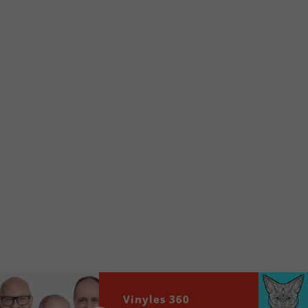
d’accueil rapidement.
Voici la procédure ;)
À partir de votre téléphone, allez sur le site
internet de la Radio allumée au
www.fm1033.ca
Ensuite cliquez sur l’icône situé au bas de
votre écran
(celui qui représente un carré incluant une
flèche dirigé vers le haut)
Cliquez maintenant sur l’option Ajouter sur
l’écran d’accueil et vous verrez apparaître le
logo du FM 103,3
Faites Enregistrer en haut à droite.
Et voilà! Toutes les infos et l’écoute de votre radio
locale vous sont maintenant accessibles en un clic!
Audio
Vinyles 360
00:00
00:00