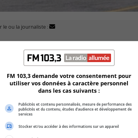
 le ou la journaliste :
é son plan pour l’accès à l’aéroport.
nt sur la voie publique, le MET a fait plusieurs partenaria
FM 103,3 demande votre consentement pour
u de transport de Longueuil comme l’explique le vice-prési
utiliser vos données à caractère personnel
 Diamond.
dans les cas suivants :
U
00:00
U
Publicités et contenu personnalisés, mesure de performance des
publicités et du contenu, études d’audience et développement de
Ar
ge.
services
ke
les travailleurs de la zone innovation.
to
Stocker et/ou accéder à des informations sur un appareil
in