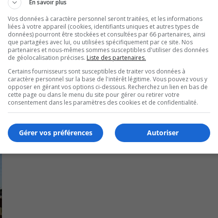
En savoir plus
or
ation québécoise Greenplay pour favoriser le covoiturage d
de
Vos données à caractère personnel seront traitées, et les informations
liées à votre appareil (cookies, identifiants uniques et autres types de
vo
données) pourront être stockées et consultées par 66 partenaires, ainsi
U
que partagées avec lui, ou utilisées spécifiquement par ce site. Nos
00:00
U
partenaires et nous-mêmes sommes susceptibles d'utiliser des données
de géolocalisation précises.
Liste des partenaires.
Ar
 en vélo, un partenariat avec Bixi permettra de se rendre j
Certains fournisseurs sont susceptibles de traiter vos données à
ke
caractère personnel sur la base de l'intérêt légitime. Vous pouvez vous y
to
opposer en gérant vos options ci-dessous. Recherchez un lien en bas de
cette page ou dans le menu du site pour gérer ou retirer votre
in
consentement dans les paramètres des cookies et de confidentialité.
or
de
vo
Gérer vos préférences
Autoriser