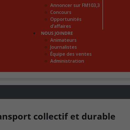
Annoncer sur FM103,3
Concours
Opportunités
d’affaires
NOUS JOINDRE
Animateurs
Journalistes
Équipe des ventes
Administration
ansport collectif et durable