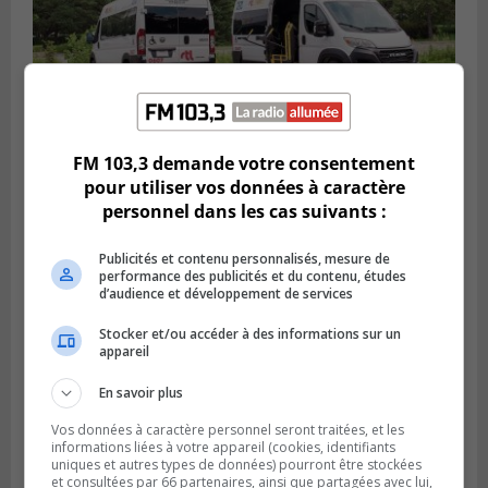
FM 103,3 demande votre consentement
VIEUX-LONGUEUIL
pour utiliser vos données à caractère
Publié le 31 juillet 2026 à 14h20
Le RTL dévoile sa nouvelle flotte de
personnel dans les cas suivants :
transport adapté
Publicités et contenu personnalisés, mesure de
performance des publicités et du contenu, études
d’audience et développement de services
Stocker et/ou accéder à des informations sur un
appareil
En savoir plus
Vos données à caractère personnel seront traitées, et les
informations liées à votre appareil (cookies, identifiants
uniques et autres types de données) pourront être stockées
et consultées par 66 partenaires, ainsi que partagées avec lui,