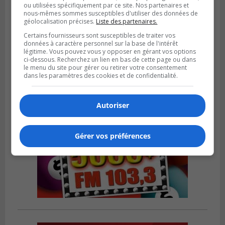
ou utilisées spécifiquement par ce site. Nos partenaires et
nous-mêmes sommes susceptibles d'utiliser des données de
BROSSARD
géolocalisation précises.
Liste des partenaires.
Publié le 31 juillet 2026 à 12h00
Le transport à la demande du RTL prend
Certains fournisseurs sont susceptibles de traiter vos
de l’expansion à Brossard
données à caractère personnel sur la base de l'intérêt
légitime. Vous pouvez vous y opposer en gérant vos options
ci-dessous. Recherchez un lien en bas de cette page ou dans
le menu du site pour gérer ou retirer votre consentement
dans les paramètres des cookies et de confidentialité.
Autoriser
Gérer vos préférences