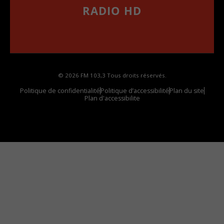
RADIO HD
••••••••••••••••••
Comment synthoniser la fréquence HD dans
votre voiture
© 2026 FM 103,3 Tous droits réservés.
Politique de confidentialité
Politique d’accessibilité
Plan du site
Plan d'accessibilite