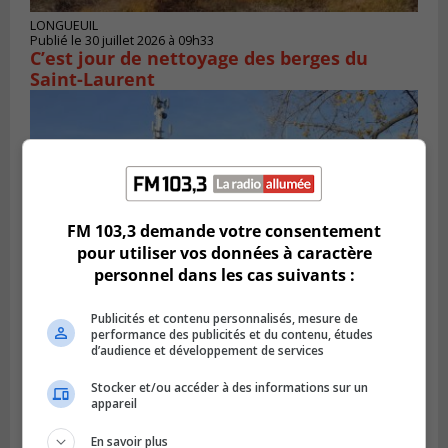
LONGUEUIL
Publié le 30 juillet 2026 à 09h33
C’est jour de nettoyage des berges du
Saint-Laurent
FM 103,3 demande votre consentement
pour utiliser vos données à caractère
personnel dans les cas suivants :
Publicités et contenu personnalisés, mesure de
performance des publicités et du contenu, études
CANDIAC
d’audience et développement de services
Publié le 27 juillet 2026 à 14h40
Candiac propulse sa transition verte
Stocker et/ou accéder à des informations sur un
appareil
En savoir plus