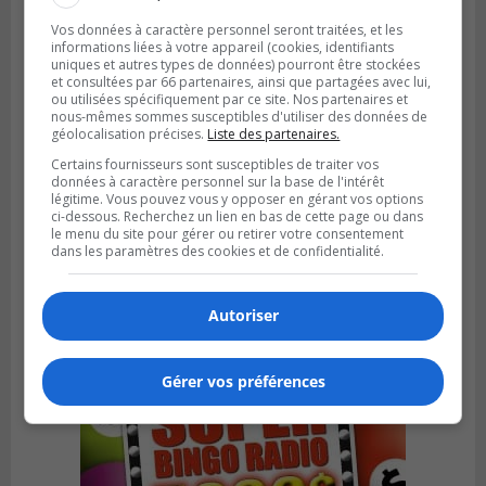
Vos données à caractère personnel seront traitées, et les
informations liées à votre appareil (cookies, identifiants
uniques et autres types de données) pourront être stockées
et consultées par 66 partenaires, ainsi que partagées avec lui,
ou utilisées spécifiquement par ce site. Nos partenaires et
nous-mêmes sommes susceptibles d'utiliser des données de
géolocalisation précises.
Liste des partenaires.
Certains fournisseurs sont susceptibles de traiter vos
données à caractère personnel sur la base de l'intérêt
légitime. Vous pouvez vous y opposer en gérant vos options
SAINT-BRUNO-DE-MONTARVILLE
ci-dessous. Recherchez un lien en bas de cette page ou dans
Publié le 26 juillet 2026 à 08h01
le menu du site pour gérer ou retirer votre consentement
Saint‑Bruno veut accélérer l’abandon des
dans les paramètres des cookies et de confidentialité.
outils à essence
Autoriser
Gérer vos préférences