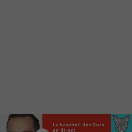
Voici la procédure ;)
À partir de votre téléphone, allez sur le site
internet de la Radio allumée au
www.fm1033.ca
Ensuite cliquez sur l’icône situé au bas de
votre écran
(celui qui représente un carré incluant une
flèche dirigé vers le haut)
Cliquez maintenant sur l’option Ajouter sur
l’écran d’accueil et vous verrez apparaître le
logo du FM 103,3
Faites Enregistrer en haut à droite.
Et voilà! Toutes les infos et l’écoute de votre radio
locale vous sont maintenant accessibles en un clic!
Le baseball des Ducs
Audio
00:00
00:00
en direct