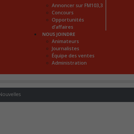
Annoncer sur FM103,3
Concours
Opportunités
d’affaires
NOUS JOINDRE
Animateurs
Journalistes
Équipe des ventes
Administration
Nouvelles