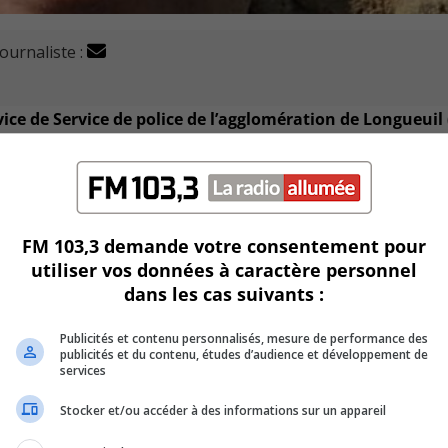
journaliste :
vice de Service de police de l’agglomération de Longueuil
la dernière fois le 29 avril dernier, à sa résidence de la rue
FM 103,3 demande votre consentement pour
é et sa sécurité.
utiliser vos données à caractère personnel
dans les cas suivants :
2 et pèse 86 kg.
Publicités et contenu personnalisés, mesure de performance des
publicités et du contenu, études d’audience et développement de
services
Stocker et/ou accéder à des informations sur un appareil