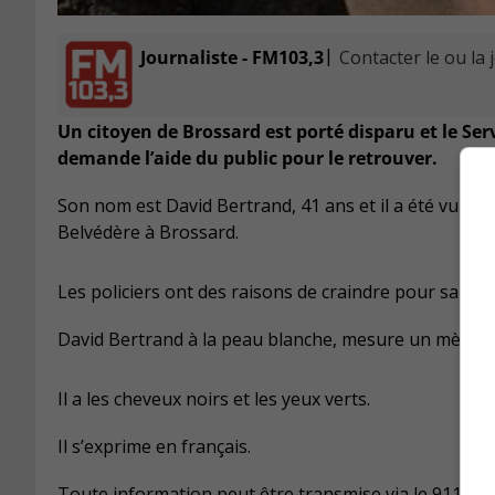
|
Journaliste - FM103,3
Contacter le ou la 
Un citoyen de Brossard est porté disparu et le Ser
demande l’aide du public pour le retrouver.
Son nom est David Bertrand, 41 ans et il a été vu pour 
Belvédère à Brossard.
Les policiers ont des raisons de craindre pour sa sant
David Bertrand à la peau blanche, mesure un mètre 7
Il a les cheveux noirs et les yeux verts.
Il s’exprime en français.
Toute information peut être transmise via le 911.