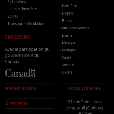
- Faits divers
- Bien-être
- Santé et bien-être
- Emploi
- Sports
- Finances
- Transport / Circulation
- Infos citoyennes
- Loisirs
ÉMISSIONS
- Musique
Avec la participation du
- Politique
gouvernement du
- Santé
Canada
- Société
- Sports
BINGO RADIO
NOUS JOINDRE
91,rue Saint-Jean
À PROPOS
Longueuil (Québec)
J4H 2W8