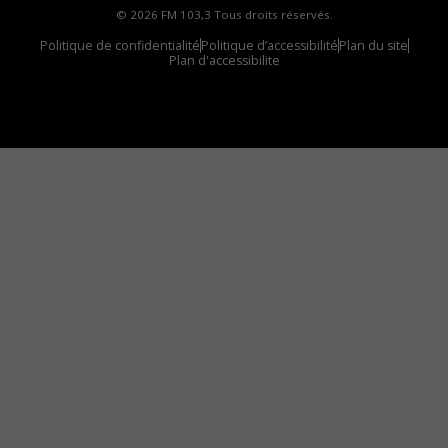
© 2026 FM 103,3 Tous droits réservés.
Politique de confidentialité
Politique d’accessibilité
Plan du site
Plan d'accessibilite
Comment installer notre vignette sur votre
appareil mobile