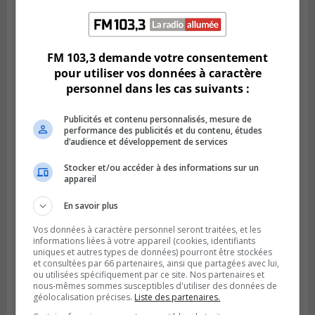
Publié le 6 juillet 2026 à 11h18
Climat Québec dévoile deux candidats
FM 103,3 demande votre consentement
pour l’Agglomération
pour utiliser vos données à caractère
personnel dans les cas suivants :
Publicités et contenu personnalisés, mesure de
performance des publicités et du contenu, études
d’audience et développement de services
Stocker et/ou accéder à des informations sur un
appareil
En savoir plus
Vos données à caractère personnel seront traitées, et les
informations liées à votre appareil (cookies, identifiants
uniques et autres types de données) pourront être stockées
Publié le 6 juillet 2026 à 09h33
et consultées par 66 partenaires, ainsi que partagées avec lui,
Longueuil conclue un contrat pour
ou utilisées spécifiquement par ce site. Nos partenaires et
valoriser des cendres d’incinération
nous-mêmes sommes susceptibles d'utiliser des données de
géolocalisation précises.
Liste des partenaires.