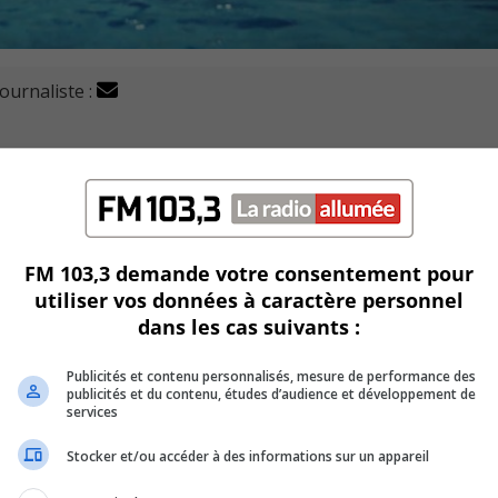
journaliste :
s les niveaux ont participé au 4e triathlon intérieur du 
FM 103,3 demande votre consentement pour
utiliser vos données à caractère personnel
 minutes de vélo et 15 minutes de course, le triathlon était d
dans les cas suivants :
mpléter le triathlon à leur propre rythme.
Publicités et contenu personnalisés, mesure de performance des
publicités et du contenu, études d’audience et développement de
services
avoriser le plaisir relié à l’activité physique, et l’activité of
Stocker et/ou accéder à des informations sur un appareil
rts, tout en profitant des installations sportives moderne