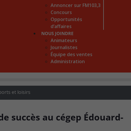
Annoncer sur FM103,3
Concours
Opportunités
d’affaires
NOUS JOINDRE
Animateurs
Journalistes
Équipe des ventes
Administration
orts et loisirs
de succès au cégep Édouard-