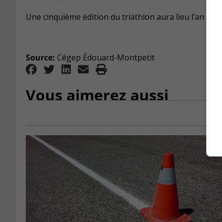
Une cinquième édition du triathlon aura lieu l’an pro
Source:
Cégep Édouard-Montpetit
Vous aimerez aussi