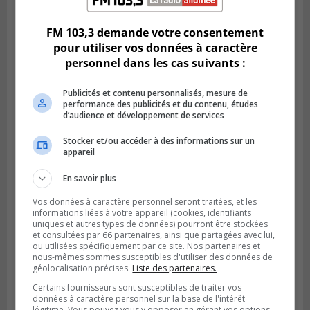
Climat Québec dévoile deux candidats
pour l’Agglomération
FM 103,3 demande votre consentement
pour utiliser vos données à caractère
personnel dans les cas suivants :
Publicités et contenu personnalisés, mesure de
performance des publicités et du contenu, études
d’audience et développement de services
Stocker et/ou accéder à des informations sur un
appareil
En savoir plus
Vos données à caractère personnel seront traitées, et les
Publié le 6 juillet 2026 à 09h33
Longueuil conclue un contrat pour
informations liées à votre appareil (cookies, identifiants
uniques et autres types de données) pourront être stockées
valoriser des cendres d’incinération
et consultées par 66 partenaires, ainsi que partagées avec lui,
ou utilisées spécifiquement par ce site. Nos partenaires et
nous-mêmes sommes susceptibles d'utiliser des données de
géolocalisation précises.
Liste des partenaires.
Certains fournisseurs sont susceptibles de traiter vos
données à caractère personnel sur la base de l'intérêt
légitime. Vous pouvez vous y opposer en gérant vos options