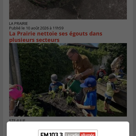
LA PRAIRIE
Publié le 10 août 2026 à 11h59
La Prairie nettoie ses égouts dans
plusieurs secteurs
STE-JULIE
Publié le 8 août 2026 à 07h59
Le programme Potager de Sainte-Julie