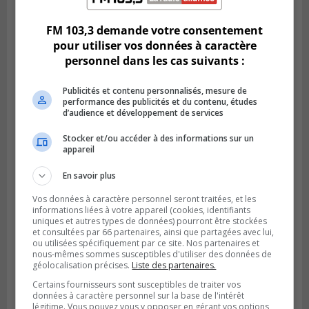
lance sa cinquième édition
FM 103,3 demande votre consentement
pour utiliser vos données à caractère
personnel dans les cas suivants :
Publicités et contenu personnalisés, mesure de
performance des publicités et du contenu, études
d’audience et développement de services
Stocker et/ou accéder à des informations sur un
appareil
En savoir plus
LONGUEUIL
Publié le 7 août 2026 à 14h10
Vos données à caractère personnel seront traitées, et les
Les résidents de Longueuil souhaitent la
informations liées à votre appareil (cookies, identifiants
uniques et autres types de données) pourront être stockées
transparence dans l’affaire Tabarah
et consultées par 66 partenaires, ainsi que partagées avec lui,
ou utilisées spécifiquement par ce site. Nos partenaires et
nous-mêmes sommes susceptibles d'utiliser des données de
géolocalisation précises.
Liste des partenaires.
Certains fournisseurs sont susceptibles de traiter vos
données à caractère personnel sur la base de l'intérêt
légitime. Vous pouvez vous y opposer en gérant vos options