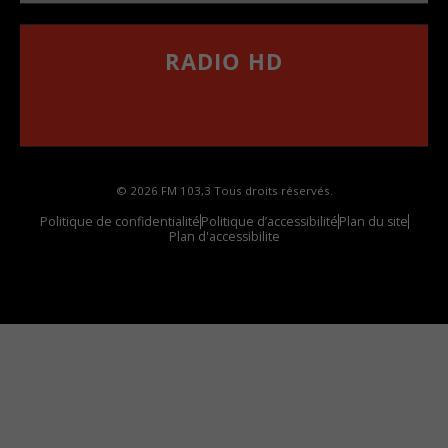
RADIO HD
••••••••••••••••••
Comment synthoniser la fréquence HD dans
votre voiture
© 2026 FM 103,3 Tous droits réservés.
Politique de confidentialité
Politique d’accessibilité
Plan du site
Plan d'accessibilite