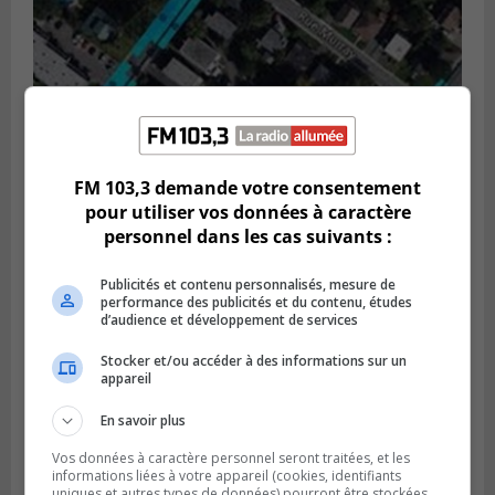
GREENFIELD PARK
FM 103,3 demande votre consentement
Publié le 6 août 2026 à 13h45
pour utiliser vos données à caractère
Greenfield Park veut s’armer contre les
fortes
personnel dans les cas suivants :
pluies
Publicités et contenu personnalisés, mesure de
performance des publicités et du contenu, études
d’audience et développement de services
Stocker et/ou accéder à des informations sur un
appareil
En savoir plus
Vos données à caractère personnel seront traitées, et les
informations liées à votre appareil (cookies, identifiants
uniques et autres types de données) pourront être stockées