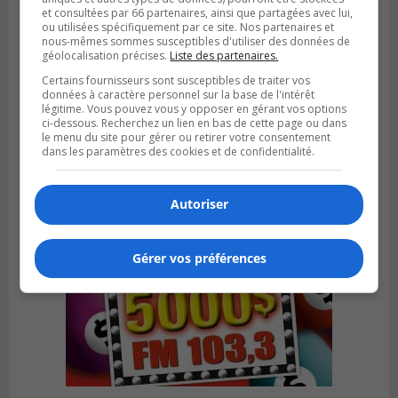
et consultées par 66 partenaires, ainsi que partagées avec lui,
ou utilisées spécifiquement par ce site. Nos partenaires et
nous-mêmes sommes susceptibles d'utiliser des données de
géolocalisation précises.
Liste des partenaires.
SAINT-HUBERT
Publié le 6 août 2026 à 09h39
Certains fournisseurs sont susceptibles de traiter vos
Longueuil injecte 1,5 M$ pour moderniser
données à caractère personnel sur la base de l'intérêt
légitime. Vous pouvez vous y opposer en gérant vos options
deux stations de pompage
ci-dessous. Recherchez un lien en bas de cette page ou dans
le menu du site pour gérer ou retirer votre consentement
dans les paramètres des cookies et de confidentialité.
Autoriser
Gérer vos préférences