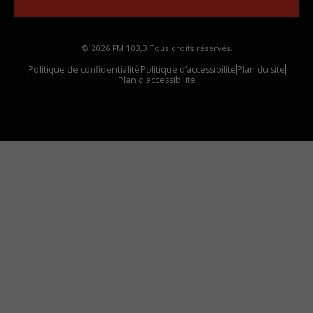
© 2026 FM 103,3 Tous droits réservés.
Politique de confidentialité
Politique d’accessibilité
Plan du site
Plan d'accessibilite
Comment installer notre vignette sur votre