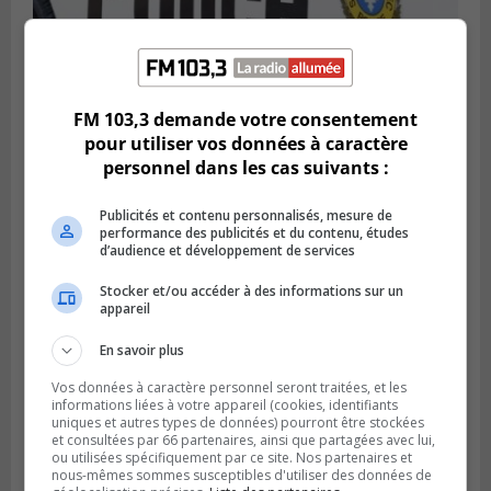
FM 103,3 demande votre consentement
Publié le 6 août 2026 à 05h39
La grenade du camping du lac Cristal était
pour utiliser vos données à caractère
inoffensive
personnel dans les cas suivants :
Publicités et contenu personnalisés, mesure de
performance des publicités et du contenu, études
d’audience et développement de services
Stocker et/ou accéder à des informations sur un
appareil
En savoir plus
Vos données à caractère personnel seront traitées, et les
informations liées à votre appareil (cookies, identifiants
uniques et autres types de données) pourront être stockées
et consultées par 66 partenaires, ainsi que partagées avec lui,
Publié le 5 août 2026 à 09h42
ou utilisées spécifiquement par ce site. Nos partenaires et
La SQ lance un appel à la population pour
nous-mêmes sommes susceptibles d'utiliser des données de