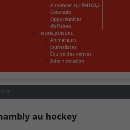
Annoncer sur FM103,3
Concours
Opportunités
d’affaires
NOUS JOINDRE
Animateurs
Journalistes
Équipe des ventes
Administration
ports
Chambly au hockey