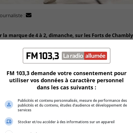
journaliste :
ar la marque de 4 à 2, dimanche, sur les Forts de Chambly
 fin c’était 29 pour les Forts et 32 pour le CF.
ony Boucher, Félix Paré-Poitras, Jérémy Way-Gagnon et Loui
FM 103,3 demande votre consentement pour
utiliser vos données à caractère personnel
du filet pour Chambly.
dans les cas suivants :
ois mentions d’aide.
Publicités et contenu personnalisés, mesure de performance des
publicités et du contenu, études d’audience et développement de
services
t généra des meneurs, les Cobras de Terrebonne qui a 70 poi
Stocker et/ou accéder à des informations sur un appareil
contre 33 pour les Cobras.