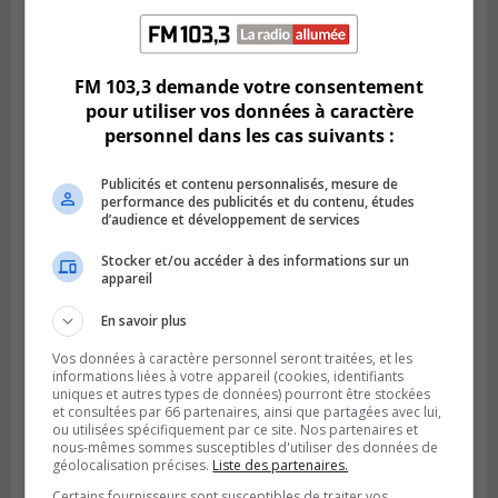
SAINT-BRUNO-DE-MONTARVILLE
Publié le 2 août 2026 à 08h06
La Fête des parcs est de retour à Saint-
Bruno
FM 103,3 demande votre consentement
pour utiliser vos données à caractère
personnel dans les cas suivants :
Publicités et contenu personnalisés, mesure de
performance des publicités et du contenu, études
d’audience et développement de services
Stocker et/ou accéder à des informations sur un
appareil
En savoir plus
Vos données à caractère personnel seront traitées, et les
LA PRAIRIE
informations liées à votre appareil (cookies, identifiants
Publié le 1 août 2026 à 08h00
uniques et autres types de données) pourront être stockées
La Ville de la Prairie revitalise son
et consultées par 66 partenaires, ainsi que partagées avec lui,
ou utilisées spécifiquement par ce site. Nos partenaires et
territoire
nous-mêmes sommes susceptibles d'utiliser des données de
géolocalisation précises.
Liste des partenaires.
Certains fournisseurs sont susceptibles de traiter vos