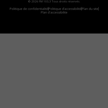
© 2026 FM 103,3 Tous droits réservés.
Politique de confidentialité
Politique d’accessibilité
Plan du site
Plan d'accessibilite
Comment installer notre vignette sur votre
appareil mobile