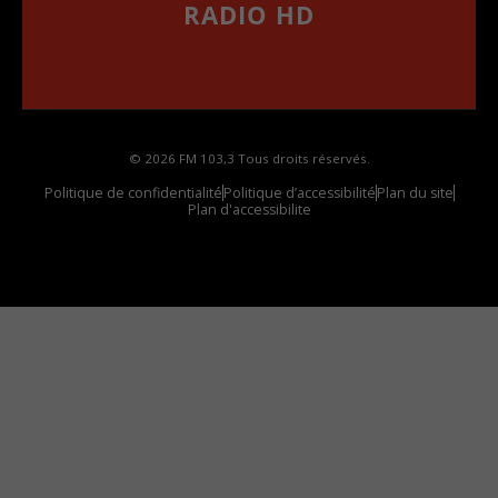
RADIO HD
••••••••••••••••••
Comment synthoniser la fréquence HD dans
votre voiture
© 2026 FM 103,3 Tous droits réservés.
Politique de confidentialité
Politique d’accessibilité
Plan du site
Plan d'accessibilite