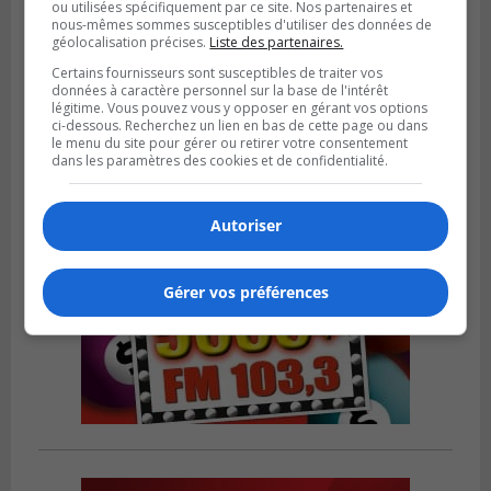
GREENFIELD PARK
ou utilisées spécifiquement par ce site. Nos partenaires et
Publié le 31 juillet 2026 à 16h45
nous-mêmes sommes susceptibles d'utiliser des données de
Des firmes de Longueuil vont participer
géolocalisation précises.
Liste des partenaires.
aux méga-travaux de l’hôpital Charles-
Certains fournisseurs sont susceptibles de traiter vos
Le Moyne
données à caractère personnel sur la base de l'intérêt
légitime. Vous pouvez vous y opposer en gérant vos options
ci-dessous. Recherchez un lien en bas de cette page ou dans
le menu du site pour gérer ou retirer votre consentement
dans les paramètres des cookies et de confidentialité.
Autoriser
Gérer vos préférences