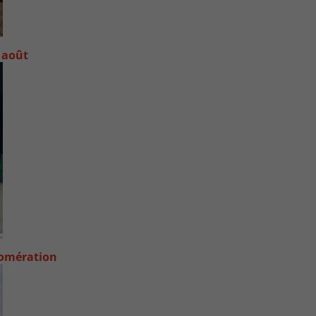
 août
lomération