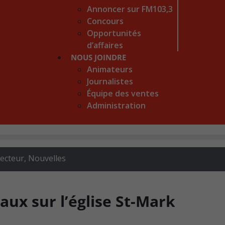
Annoncer sur FM103,3
Concours
Opportunités
d’affaires
NOUS JOINDRE
Animateurs
Journalistes
Équipe des ventes
Administration
recteur
,
Nouvelles
aux sur l’église St-Mark