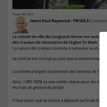
Photo: FM 103,3
|
Henri-Paul Raymond - FM103,3
Contacter
Le conseil de ville de Longueuil donne son autoris
des travaux de rénovation de l’église St-Mark.
La nature des travaux consiste à restaurer la couvertu
Le contrat est octroyé au plus bas soumissionnaire, To
La somme d’argent va provenir des revenus de l’anné
Ainsi, 1 885 000$ va aux crédits requis pour les trav
les frais de gestion du projet.
Il faut savoir que la toiture a dépassé sa fin de durée d