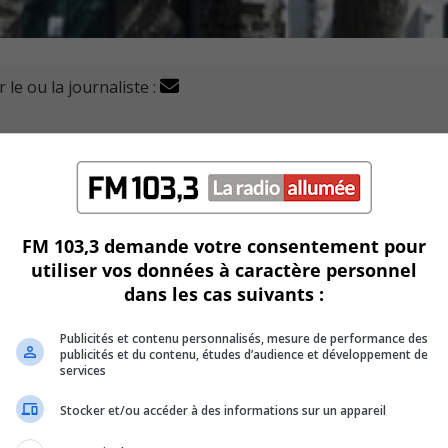
 le ou la journaliste :
ation pour qu’une dépense d’un peu plus de 2 M$ soit allo
re et le clocher de l’enceinte.
FM 103,3 demande votre consentement pour
itures trois étoiles inc., de la rue St-Patrick à Montréal.
utiliser vos données à caractère personnel
dans les cas suivants :
e perçus en taxe dédiée.
Publicités et contenu personnalisés, mesure de performance des
aux de restauration et 108 400$ pour prévoir les crédits requ
publicités et du contenu, études d’audience et développement de
services
Stocker et/ou accéder à des informations sur un appareil
e vie utile.