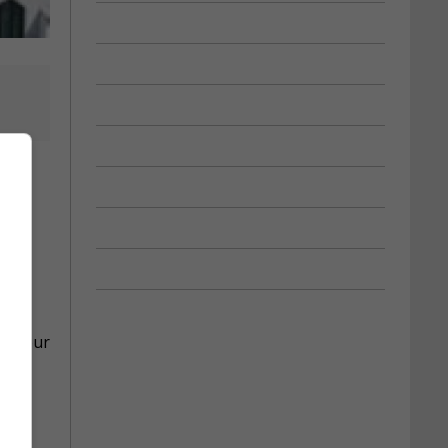
uée à
is pour