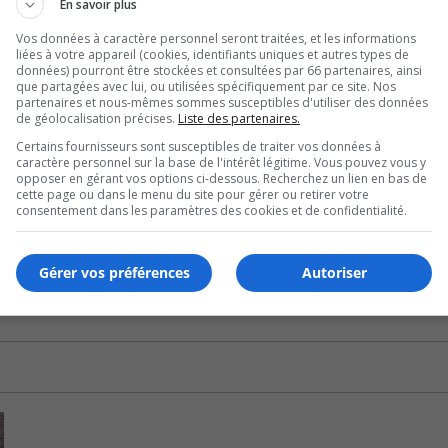
En savoir plus
imoniale et permettre le maintien des activités.
Vos données à caractère personnel seront traitées, et les informations
liées à votre appareil (cookies, identifiants uniques et autres types de
ture et réaliser une couverture en bardeaux d’ardoise, et c
données) pourront être stockées et consultées par 66 partenaires, ainsi
que partagées avec lui, ou utilisées spécifiquement par ce site. Nos
partenaires et nous-mêmes sommes susceptibles d'utiliser des données
de géolocalisation précises.
Liste des partenaires.
e métallique viendra accueillir un nouveau clocher.
Certains fournisseurs sont susceptibles de traiter vos données à
caractère personnel sur la base de l'intérêt légitime. Vous pouvez vous y
s.
opposer en gérant vos options ci-dessous. Recherchez un lien en bas de
cette page ou dans le menu du site pour gérer ou retirer votre
ion faite précédemment par des professionnels.
consentement dans les paramètres des cookies et de confidentialité.
Gérer vos préférences
Autoriser