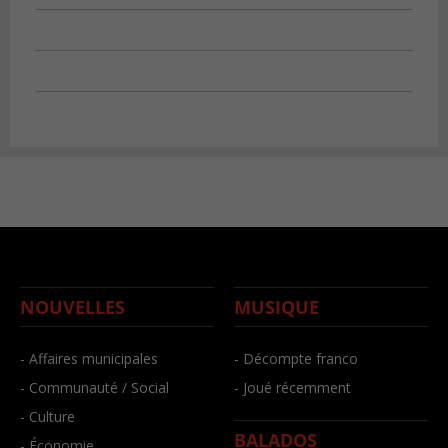
NOUVELLES
MUSIQUE
- Affaires municipales
- Décompte franco
- Communauté / Social
- Joué récemment
- Culture
BALADOS
- Économie