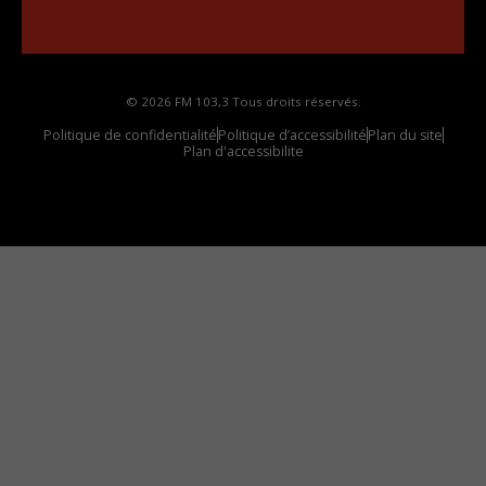
Comment synthoniser la fréquence HD dans
votre voiture
© 2026 FM 103,3 Tous droits réservés.
Politique de confidentialité
Politique d’accessibilité
Plan du site
Plan d'accessibilite