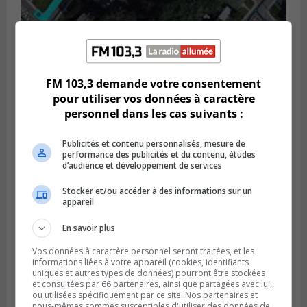
GREENFIELD PARK
Publié le 6 août 2026 à 13h45
Greenfield Park veut s’armer contre les
fortes
FM 103,3 demande votre consentement
pluies
pour utiliser vos données à caractère
personnel dans les cas suivants :
Publicités et contenu personnalisés, mesure de
performance des publicités et du contenu, études
d’audience et développement de services
Stocker et/ou accéder à des informations sur un
appareil
En savoir plus
Vos données à caractère personnel seront traitées, et les
informations liées à votre appareil (cookies, identifiants
uniques et autres types de données) pourront être stockées
et consultées par 66 partenaires, ainsi que partagées avec lui,
SAINT-HUBERT
ou utilisées spécifiquement par ce site. Nos partenaires et
Publié le 6 août 2026 à 09h39
nous-mêmes sommes susceptibles d'utiliser des données de