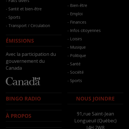
- Faits divers
- Bien-être
- Santé et bien-être
- Emploi
- Sports
- Finances
- Transport / Circulation
- Infos citoyennes
- Loisirs
ÉMISSIONS
- Musique
Avec la participation du
- Politique
gouvernement du
- Santé
Canada
- Société
- Sports
BINGO RADIO
NOUS JOINDRE
91,rue Saint-Jean
À PROPOS
Longueuil (Québec)
J4H 2W8