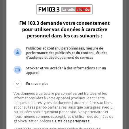
LONGUEUIL
Publié le 6 août 2026 à 11h58
Des jeunes ciblent la Montérégie pour
FM 103,3 demande votre consentement
le Défi écrou de roue
pour utiliser vos données à caractère
personnel dans les cas suivants :
Publicités et contenu personnalisés, mesure de
performance des publicités et du contenu, études
d’audience et développement de services
Stocker et/ou accéder à des informations sur un
appareil
En savoir plus
Vos données à caractère personnel seront traitées, et les
informations liées à votre appareil (cookies, identifiants
uniques et autres types de données) pourront être stockées
Publié le 6 août 2026 à 05h39
La grenade du camping du lac Cristal était
et consultées par 66 partenaires, ainsi que partagées avec lui,
ou utilisées spécifiquement par ce site. Nos partenaires et
inoffensive
nous-mêmes sommes susceptibles d'utiliser des données de
géolocalisation précises.
Liste des partenaires.