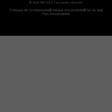
© 2026 FM 103,3 Tous droits réservés.
Politique de confidentialité
Politique d’accessibilité
Plan du site
Plan d'accessibilite
Comment installer notre vignette sur votre
appareil mobile