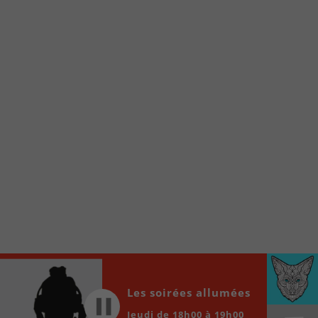
Voici la procédure ;)
À partir de votre téléphone, allez sur le site
internet de la Radio allumée au
www.fm1033.ca
Ensuite cliquez sur l’icône situé au bas de
votre écran
(celui qui représente un carré incluant une
flèche dirigé vers le haut)
Cliquez maintenant sur l’option Ajouter sur
l’écran d’accueil et vous verrez apparaître le
logo du FM 103,3
Faites Enregistrer en haut à droite.
Et voilà! Toutes les infos et l’écoute de votre radio
locale vous sont maintenant accessibles en un clic!
Audio
00:00
00:00
Les soirées allumées
Player
Jeudi de 18h00 à 19h00