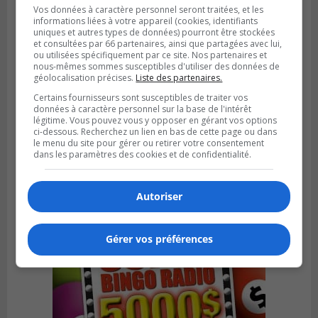
Vos données à caractère personnel seront traitées, et les
informations liées à votre appareil (cookies, identifiants
uniques et autres types de données) pourront être stockées
et consultées par 66 partenaires, ainsi que partagées avec lui,
ou utilisées spécifiquement par ce site. Nos partenaires et
nous-mêmes sommes susceptibles d'utiliser des données de
géolocalisation précises.
Liste des partenaires.
Certains fournisseurs sont susceptibles de traiter vos
données à caractère personnel sur la base de l'intérêt
SAINT-BRUNO-DE-MONTARVILLE
légitime. Vous pouvez vous y opposer en gérant vos options
Publié le 26 juillet 2026 à 08h01
ci-dessous. Recherchez un lien en bas de cette page ou dans
Saint‑Bruno veut accélérer l’abandon des
le menu du site pour gérer ou retirer votre consentement
dans les paramètres des cookies et de confidentialité.
outils à essence
Autoriser
Gérer vos préférences