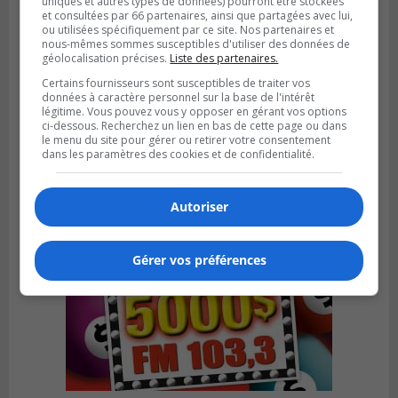
uniques et autres types de données) pourront être stockées
et consultées par 66 partenaires, ainsi que partagées avec lui,
ou utilisées spécifiquement par ce site. Nos partenaires et
nous-mêmes sommes susceptibles d'utiliser des données de
géolocalisation précises.
Liste des partenaires.
Certains fournisseurs sont susceptibles de traiter vos
CANDIAC
données à caractère personnel sur la base de l'intérêt
Publié le 27 juillet 2026 à 14h40
légitime. Vous pouvez vous y opposer en gérant vos options
Candiac propulse sa transition verte
ci-dessous. Recherchez un lien en bas de cette page ou dans
le menu du site pour gérer ou retirer votre consentement
dans les paramètres des cookies et de confidentialité.
Autoriser
Gérer vos préférences