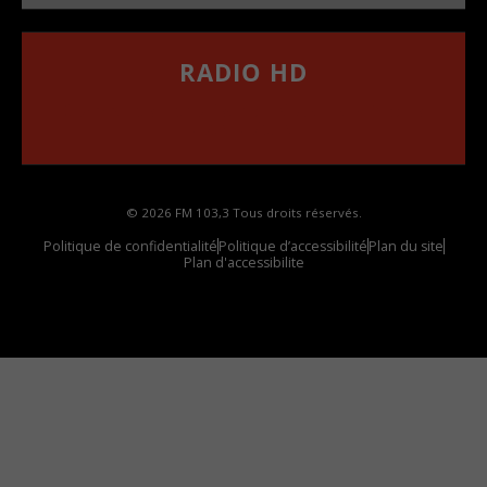
RADIO HD
••••••••••••••••••
Comment synthoniser la fréquence HD dans
votre voiture
© 2026 FM 103,3 Tous droits réservés.
Politique de confidentialité
Politique d’accessibilité
Plan du site
Plan d'accessibilite