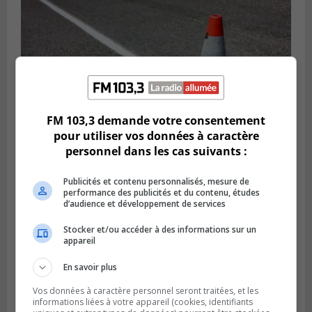
FM 103,3 demande votre consentement
pour utiliser vos données à caractère
personnel dans les cas suivants :
Publié le 29 juillet 2026 à 10h47
Des travaux de marquage de nuit
Publicités et contenu personnalisés, mesure de
performance des publicités et du contenu, études
entraînent des entraves sur la Rive-Sud
d’audience et développement de services
Stocker et/ou accéder à des informations sur un
appareil
En savoir plus
Vos données à caractère personnel seront traitées, et les
informations liées à votre appareil (cookies, identifiants