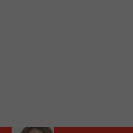
C
Vous avez envie d’écouter le FM 103,3 ou notre nouv
Ajoutez un signet FM 103,3 sur votre écran d’accueil
Voici la procédure ;)
À partir de votre téléphone, allez sur le site inte
Ensuite cliquez sur l’icône situé au bas de votre éc
(celui qui représente un carré incluant une flèche d
Cliquez maintenant sur l’option Ajouter sur l’écran
Faites Enregistrer en haut à droite.
Et voilà! Toutes les infos et l’écoute de votre radio loca
Audio