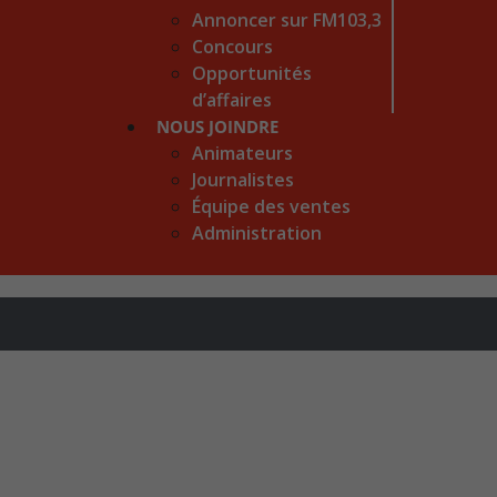
Annoncer sur FM103,3
Concours
Opportunités
d’affaires
NOUS JOINDRE
Animateurs
Journalistes
Équipe des ventes
Administration