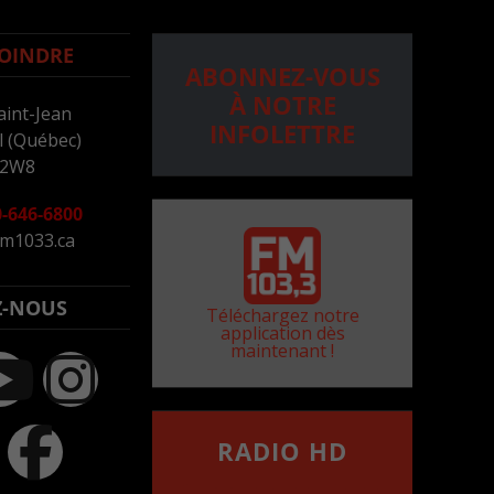
OINDRE
ABONNEZ-VOUS
À NOTRE
aint-Jean
INFOLETTRE
 (Québec)
 2W8
-646-6800
m1033.ca
Z-NOUS
Téléchargez notre
application dès
maintenant !
RADIO HD
••••••••••••••••••
Comment synthoniser la