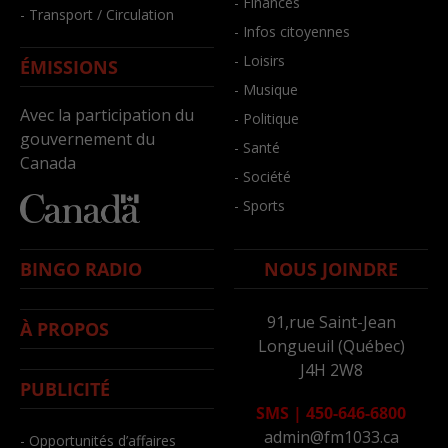
- Finances
- Transport / Circulation
- Infos citoyennes
- Loisirs
ÉMISSIONS
- Musique
Avec la participation du
- Politique
gouvernement du
- Santé
Canada
- Société
- Sports
BINGO RADIO
NOUS JOINDRE
91,rue Saint-Jean
À PROPOS
Longueuil (Québec)
J4H 2W8
PUBLICITÉ
SMS
|
450-646-6800
admin@fm1033.ca
- Opportunités d’affaires