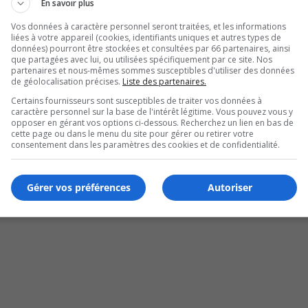
aptée à notre réalité d’aujourd’hui, à des soins reconnus
En savoir plus
 mentale dans notre approche afin de renforcer le lien
Vos données à caractère personnel seront traitées, et les informations
mal de compagnie. Elle désire contribuer à donner à tous une
liées à votre appareil (cookies, identifiants uniques et autres types de
données) pourront être stockées et consultées par 66 partenaires, ainsi
que partagées avec lui, ou utilisées spécifiquement par ce site. Nos
partenaires et nous-mêmes sommes susceptibles d'utiliser des données
e en collaboration avec “Faire une femme de soi”, présente
de géolocalisation précises.
Liste des partenaires.
 d'une entrevue d'une heure avec moi, le parcours de chaqu
Certains fournisseurs sont susceptibles de traiter vos données à
caractère personnel sur la base de l'intérêt légitime. Vous pouvez vous y
opposer en gérant vos options ci-dessous. Recherchez un lien en bas de
cette page ou dans le menu du site pour gérer ou retirer votre
gne de notoriété les mettant en vedette.
consentement dans les paramètres des cookies et de confidentialité.
de soi” est appuyé d'une campagne publicitaire sur les onde
Gérer vos préférences
Autoriser
andidates sont choisies au terme d'une mise en candidature
 faire connaître.