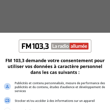
FM 103,3 demande votre consentement pour
utiliser vos données à caractère personnel
dans les cas suivants :
lle pratique la médecine vétérinaire pour les animaux de
Publicités et contenu personnalisés, mesure de performance des
en échographie (abdominale et cardiaque). Au cours des
publicités et du contenu, études d’audience et développement de
services
aux vétérinaires sur l’île de Montréal. Son expérience lui a
ine vétérinaire. C’est pour cette raison que Vet & Cie a vu le
Stocker et/ou accéder à des informations sur un appareil
e dans le but d’informer les gens sur une santé plus globale