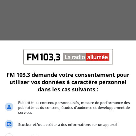
FM 103,3 demande votre consentement pour
utiliser vos données à caractère personnel
orale de St-Lambert
dans les cas suivants :
 les émotions et la musique se rencontrent avec éclat.
Publicités et contenu personnalisés, mesure de performance des
 chorale de St-Lambert depuis maintenant quatre ans, vient
publicités et du contenu, études d’audience et développement de
services
ne œuvre qui promet de faire voyager le public à travers des
Stocker et/ou accéder à des informations sur un appareil
ert, ce concert réunira des choristes passionnés prêts à offr