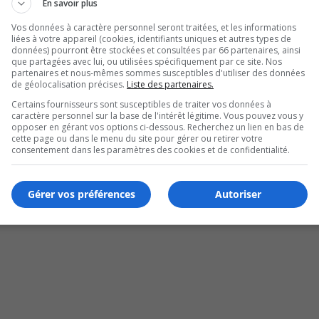
En savoir plus
e harmonies puissantes, moments plus intimistes et énergie
Vos données à caractère personnel seront traitées, et les informations
horal.
liées à votre appareil (cookies, identifiants uniques et autres types de
données) pourront être stockées et consultées par 66 partenaires, ainsi
 bâtie une solide réputation grâce à des productions
que partagées avec lui, ou utilisées spécifiquement par ce site. Nos
partenaires et nous-mêmes sommes susceptibles d'utiliser des données
 J’ai tant dansé, le public pourra découvrir un répertoire
de géolocalisation précises.
Liste des partenaires.
udreault, qui mise sur la sensibilité musicale autant que sur
Certains fournisseurs sont susceptibles de traiter vos données à
caractère personnel sur la base de l'intérêt légitime. Vous pouvez vous y
opposer en gérant vos options ci-dessous. Recherchez un lien en bas de
cette page ou dans le menu du site pour gérer ou retirer votre
ble cathédrale sonore… et de donner envie de fredonner
consentement dans les paramètres des cookies et de confidentialité.
Gérer vos préférences
Autoriser