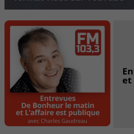
En
et